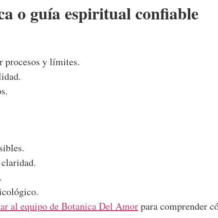
a o guía espiritual confiable
r procesos y límites.
lidad.
s.
ibles.
claridad.
.
icológico.
tar al equipo de Botanica Del Amor
para comprender cóm