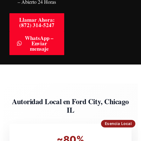
– Abierto 24 Horas
Llamar Ahora:
(872) 314-5247
WhatsApp –
Enviar
mensaje
Autoridad Local en Ford City, Chicago
IL
Esencia Local
~80%