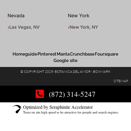
Nevada
New York
Las Vegas, NV
New York, NY
Homeguide
Pinterest
Manta
Crunchbase
Foursquare
Google site
© COPYRIGHT 2025- BOTANICA DEL AMOR - BOXMARK
SITEMAP
(872) 314-5247
Optimized by Seraphinite Accelerator
Turns on site high speed to be attractive for people and search engines.