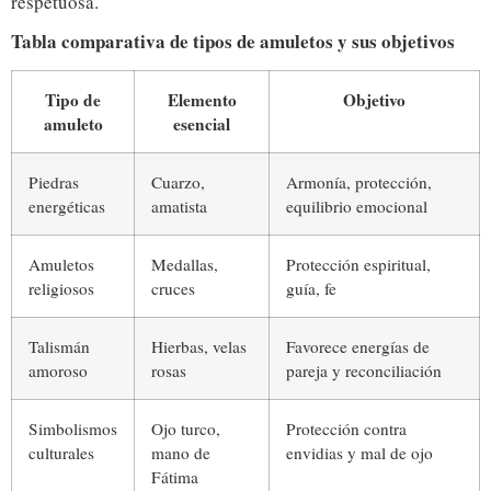
respetuosa.
Tabla comparativa de tipos de amuletos y sus objetivos
Tipo de
Elemento
Objetivo
amuleto
esencial
Piedras
Cuarzo,
Armonía, protección,
energéticas
amatista
equilibrio emocional
Amuletos
Medallas,
Protección espiritual,
religiosos
cruces
guía, fe
Talismán
Hierbas, velas
Favorece energías de
amoroso
rosas
pareja y reconciliación
Simbolismos
Ojo turco,
Protección contra
culturales
mano de
envidias y mal de ojo
Fátima