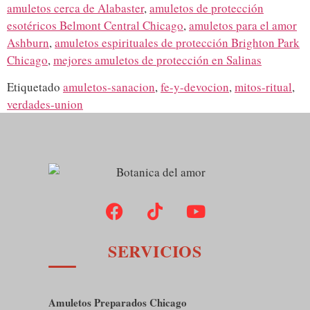
amuletos cerca de Alabaster
,
amuletos de protección
esotéricos Belmont Central Chicago
,
amuletos para el amor
Ashburn
,
amuletos espirituales de protección Brighton Park
Chicago
,
mejores amuletos de protección en Salinas
Etiquetado
amuletos-sanacion
,
fe-y-devocion
,
mitos-ritual
,
verdades-union
SERVICIOS
Amuletos Preparados Chicago