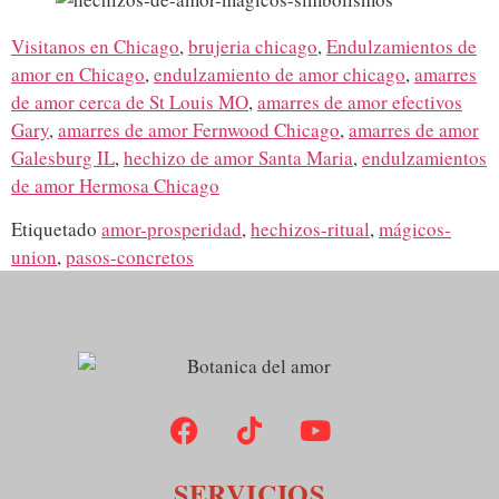
Visitanos en Chicago
,
brujeria chicago
,
Endulzamientos de
amor en Chicago
,
endulzamiento de amor chicago
,
amarres
de amor cerca de St Louis MO
,
amarres de amor efectivos
Gary
,
amarres de amor Fernwood Chicago
,
amarres de amor
Galesburg IL
,
hechizo de amor Santa Maria
,
endulzamientos
de amor Hermosa Chicago
Etiquetado
amor-prosperidad
,
hechizos-ritual
,
mágicos-
union
,
pasos-concretos
SERVICIOS