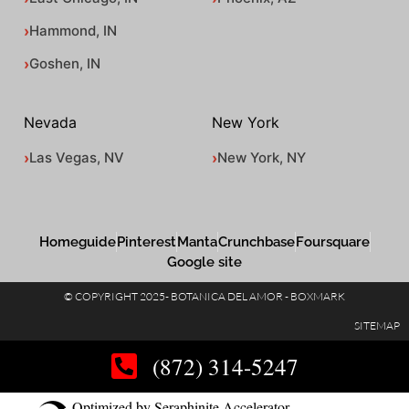
Hammond, IN
Goshen, IN
Nevada
New York
Las Vegas, NV
New York, NY
Homeguide
Pinterest
Manta
Crunchbase
Foursquare
Google site
© COPYRIGHT 2025- BOTANICA DEL AMOR - BOXMARK
SITEMAP
(872) 314-5247
Optimized by Seraphinite Accelerator