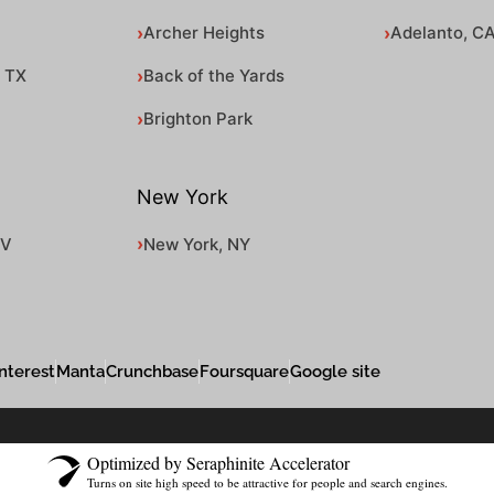
Archer Heights
Adelanto, C
, TX
Back of the Yards
Brighton Park
New York
NV
New York, NY
nterest
Manta
Crunchbase
Foursquare
Google site
Optimized by Seraphinite Accelerator
Turns on site high speed to be attractive for people and search engines.