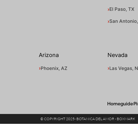
El Paso, TX
San Antonio
Arizona
Nevada
Phoenix, AZ
Las Vegas, 
Homeguide
Pi
© COPYRIGHT 2025- BOTANICA DEL AMOR - BOXMARK