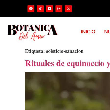
INICIO
NU
Etiqueta:
solsticio-sanacion
Rituales de equinoccio y