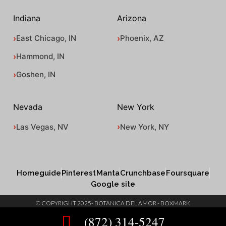
Indiana
Arizona
East Chicago, IN
Phoenix, AZ
Hammond, IN
Goshen, IN
Nevada
New York
Las Vegas, NV
New York, NY
Homeguide
Pinterest
Manta
Crunchbase
Foursquare
Google site
© COPYRIGHT 2025- BOTANICA DEL AMOR - BOXMARK
(872) 314-5247
SITEMAP