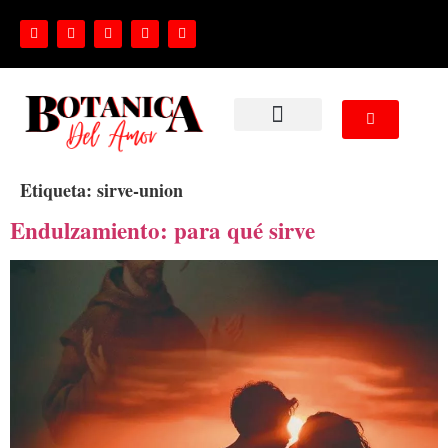
NUESTROS SERVICIOS
Etiqueta:
sirve-union
Endulzamiento: para qué sirve