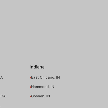
Indiana
CA
East Chicago, IN
Hammond, IN
 CA
Goshen, IN
A