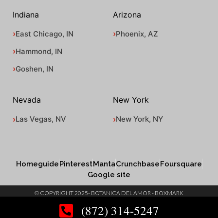
Indiana
Arizona
East Chicago, IN
Phoenix, AZ
Hammond, IN
Goshen, IN
Nevada
New York
Las Vegas, NV
New York, NY
Homeguide
Pinterest
Manta
Crunchbase
Foursquare
Google site
© COPYRIGHT 2025- BOTANICA DEL AMOR - BOXMARK
(872) 314-5247
SITEMAP