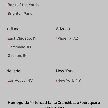
Back of the Yards
Brighton Park
Indiana
Arizona
East Chicago, IN
Phoenix, AZ
Hammond, IN
Goshen, IN
Nevada
New York
Las Vegas, NV
New York, NY
Homeguide
Pinterest
Manta
Crunchbase
Foursquare
Google site