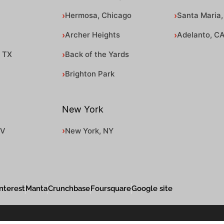
Hermosa, Chicago
Santa Maria,
Archer Heights
Adelanto, C
, TX
Back of the Yards
Brighton Park
New York
NV
New York, NY
nterest
Manta
Crunchbase
Foursquare
Google site