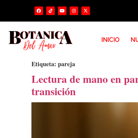
INICIO
NU
Etiqueta:
pareja
Lectura de mano en pare
transición