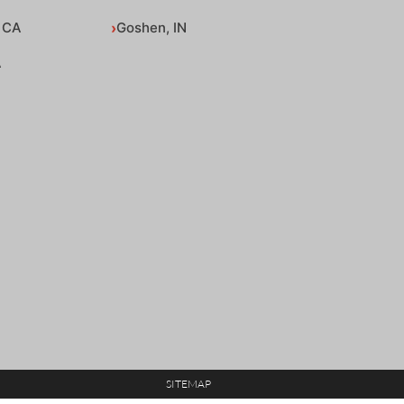
 CA
Goshen, IN
A
SITEMAP