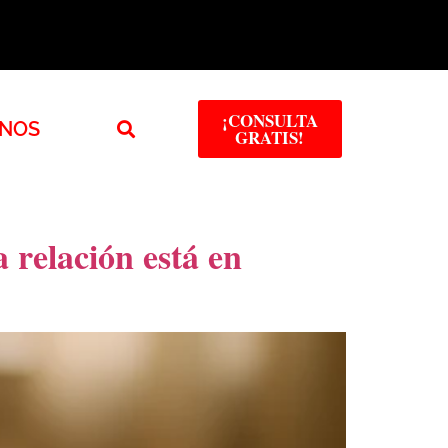
¡CONSULTA
NOS
GRATIS!
 relación está en