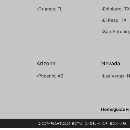
Orlando, FL
Edinburg, TX
El Paso, TX
San Antonio
Arizona
Nevada
Phoenix, AZ
Las Vegas, 
Homeguide
Pi
© COPYRIGHT 2025- BOTANICA DEL AMOR - BOXMARK