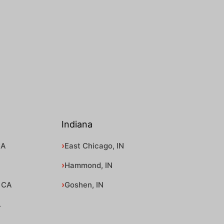
Indiana
CA
East Chicago, IN
Hammond, IN
 CA
Goshen, IN
A