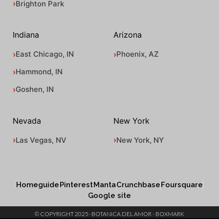
Brighton Park
Indiana
Arizona
East Chicago, IN
Phoenix, AZ
Hammond, IN
Goshen, IN
Nevada
New York
Las Vegas, NV
New York, NY
Homeguide
Pinterest
Manta
Crunchbase
Foursquare
Google site
© COPYRIGHT 2025- BOTANICA DEL AMOR - BOXMARK