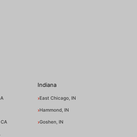
Indiana
CA
East Chicago, IN
Hammond, IN
 CA
Goshen, IN
A