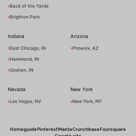
Back of the Yards
Brighton Park
Indiana
Arizona
East Chicago, IN
Phoenix, AZ
Hammond, IN
Goshen, IN
Nevada
New York
Las Vegas, NV
New York, NY
Homeguide
Pinterest
Manta
Crunchbase
Foursquare
Google site