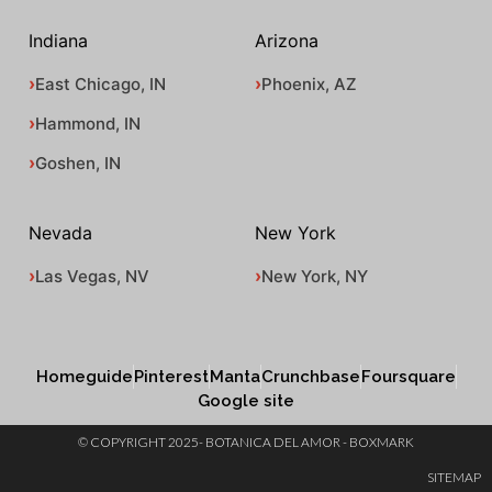
Indiana
Arizona
East Chicago, IN
Phoenix, AZ
Hammond, IN
Goshen, IN
Nevada
New York
Las Vegas, NV
New York, NY
Homeguide
Pinterest
Manta
Crunchbase
Foursquare
Google site
© COPYRIGHT 2025- BOTANICA DEL AMOR - BOXMARK
SITEMAP