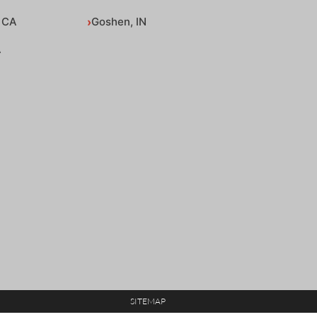
 CA
Goshen, IN
A
SITEMAP