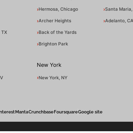
Hermosa, Chicago
Santa Maria,
Archer Heights
Adelanto, C
, TX
Back of the Yards
Brighton Park
New York
NV
New York, NY
nterest
Manta
Crunchbase
Foursquare
Google site