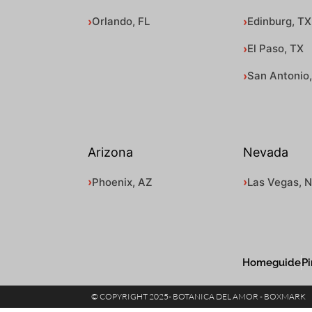
Orlando, FL
Edinburg, TX
El Paso, TX
San Antonio
Arizona
Nevada
Phoenix, AZ
Las Vegas, 
Homeguide
Pi
© COPYRIGHT 2025- BOTANICA DEL AMOR - BOXMARK