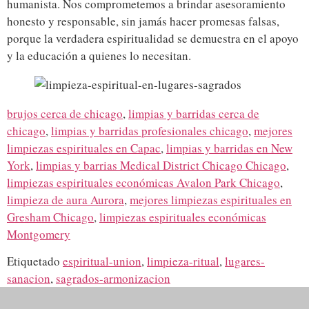
humanista. Nos comprometemos a brindar asesoramiento
honesto y responsable, sin jamás hacer promesas falsas,
porque la verdadera espiritualidad se demuestra en el apoyo
y la educación a quienes lo necesitan.
brujos cerca de chicago
,
limpias y barridas cerca de
chicago
,
limpias y barridas profesionales chicago
,
mejores
limpiezas espirituales en Capac
,
limpias y barridas en New
York
,
limpias y barrias Medical District Chicago Chicago
,
limpiezas espirituales económicas Avalon Park Chicago
,
limpieza de aura Aurora
,
mejores limpiezas espirituales en
Gresham Chicago
,
limpiezas espirituales económicas
Montgomery
Etiquetado
espiritual-union
,
limpieza-ritual
,
lugares-
sanacion
,
sagrados-armonizacion