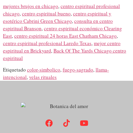
mejores brujos en chicago
,
centro espiritual profesional
chicago
,
centro espiritual bueno
,
centro espiritual y
esotérico Cabrini Green Chicago
,
consulta en centro
espiritual Branson
,
centro espiritual económico Clearing
East
,
centro espiritual 24 horas East Chatham Chicago
,
centro espiritual profesional Laredo Texas
,
mejor centro
espiritual en Brickyard
,
Back Of The Yards Chicago centro
espiritual
Etiquetado
color-simbolico
,
fuego-sagrado
,
llama-
intencional
,
velas rituales