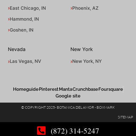
East Chicago, IN
Phoenix, AZ
Hammond, IN
Goshen, IN
Nevada
New York
Las Vegas, NV
New York, NY
Homeguide
Pinterest
Manta
Crunchbase
Foursquare
Google site
© COPYRIGHT 2025- BOTANICA DEL AMOR - BOXMARK
SITEMAP
(872) 314-5247