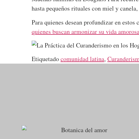
hasta pequeños rituales con miel y canela,
Para quienes desean profundizar en estos 
quienes buscan armonizar su vida amorosa 
Etiquetado
comunidad latina
,
Curanderis