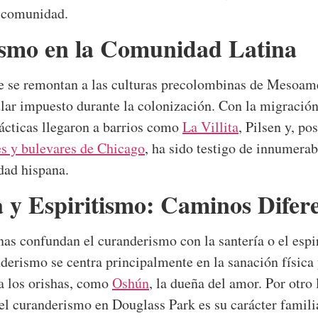
a comunidad.
ismo en la Comunidad Latina
ue se remontan a las culturas precolombinas de Mesoamé
ular impuesto durante la colonización. Con la migració
ácticas llegaron a barrios como
La Villita
, Pilsen y, po
es y bulevares de Chicago
, ha sido testigo de innumera
dad hispana.
 y Espiritismo: Caminos Difer
s confundan el curanderismo con la santería o el espir
derismo se centra principalmente en la sanación física 
 a los orishas, como
Oshún
, la dueña del amor. Por otro 
el curanderismo en Douglass Park es su carácter famili