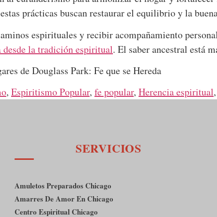
 estas prácticas buscan restaurar el equilibrio y la bue
caminos espirituales y recibir acompañamiento personali
desde la tradición espiritual
. El saber ancestral está m
mo
,
Espiritismo Popular
,
fe popular
,
Herencia espiritual
SERVICIOS
Amuletos Preparados Chicago
Amarres De Amor En Chicago
Centro Espiritual Chicago