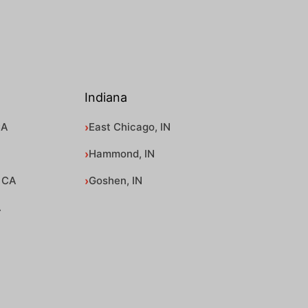
Indiana
CA
East Chicago, IN
Hammond, IN
 CA
Goshen, IN
A