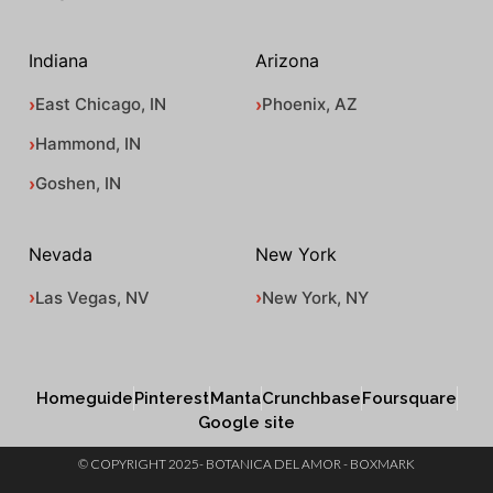
Indiana
Arizona
East Chicago, IN
Phoenix, AZ
Hammond, IN
Goshen, IN
Nevada
New York
Las Vegas, NV
New York, NY
Homeguide
Pinterest
Manta
Crunchbase
Foursquare
Google site
© COPYRIGHT 2025- BOTANICA DEL AMOR - BOXMARK