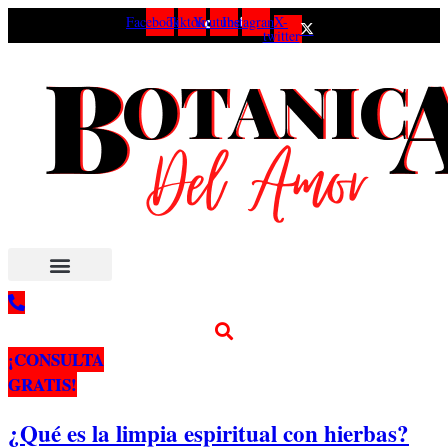
Ir
Facebook
Tiktok
Youtube
Instagram
X-
twitter
al
contenido
NUESTROS SERVICIOS
¡CONSULTA
GRATIS!
¿Qué es la limpia espiritual con hierbas?