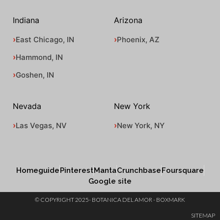
Indiana
Arizona
East Chicago, IN
Phoenix, AZ
Hammond, IN
Goshen, IN
Nevada
New York
Las Vegas, NV
New York, NY
Homeguide
Pinterest
Manta
Crunchbase
Foursquare
Google site
© COPYRIGHT 2025- BOTANICA DEL AMOR - BOXMARK
SITEMAP