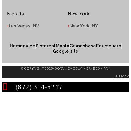
Nevada
New York
Las Vegas, NV
New York, NY
Homeguide
Pinterest
Manta
Crunchbase
Foursquare
Google site
© COPYRIGHT 2025- BOTANICA DEL AMOR - BOXMARK
SITEMAP
(872) 314-5247