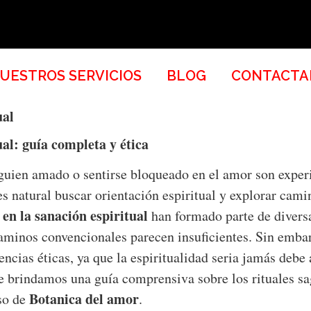
UESTROS SERVICIOS
BLOG
CONTACTA
ual
ual: guía completa y ética
lguien amado o sentirse bloqueado en el amor son expe
s natural buscar orientación espiritual y explorar cami
 en la sanación espiritual
han formado parte de diversa
aminos convencionales parecen insuficientes. Sin embar
ncias éticas, ya que la espiritualidad seria jamás debe
te brindamos una guía comprensiva sobre los rituales sag
Botanica del amor
so de
.