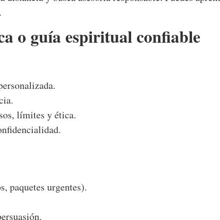
.
a o guía espiritual confiable
personalizada.
cia.
os, límites y ética.
nfidencialidad.
s, paquetes urgentes).
ersuasión.