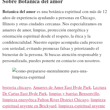
Sobre Botanica del amor
Botanica del amor
es una botánica espiritual con más de 12
años de experiencia ayudando a personas en Chicago,
Illinois y otras ciudades cercanas. Nos especializamos en
amarres de amor, limpias, protección energética y
orientación espiritual desde el respeto, la ética y la
confidencialidad. Nuestro equipo acompaña cada proceso
con seriedad, evitando promesas falsas y priorizando el
bienestar de la persona. Si buscas atención responsable y
personalizada, puedes ponerte en contacto con nosotros.
brujeria chicago
,
Amarres de Amor East Hyde Park
,
Lectura
De Cartas East Hyde Park
,
limpias y barrias Bensenville
,
limpieza energética Fulton River District Chicago
,
limpieza
espiritual urgente en Brickyard
,
limpieza espiritual urgente