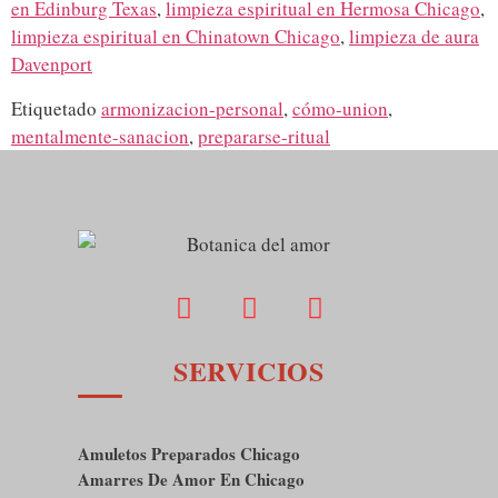
en Edinburg Texas
,
limpieza espiritual en Hermosa Chicago
,
limpieza espiritual en Chinatown Chicago
,
limpieza de aura
Davenport
Etiquetado
armonizacion-personal
,
cómo-union
,
mentalmente-sanacion
,
prepararse-ritual
SERVICIOS
Amuletos Preparados Chicago
Amarres De Amor En Chicago