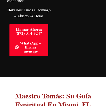
confidencial.
Horarios:
Lunes a Domingo
– Abierto 24 Horas
Llamar Ahora:
(872) 314-5247
WhatsApp –
Enviar
mensaje
Maestro Tomás: Su Guía
Espiritual En Miami, FL