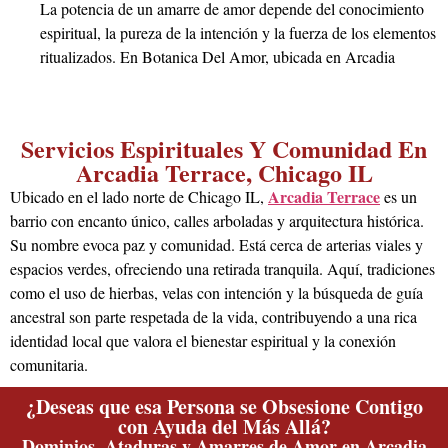
La potencia de un amarre de amor depende del conocimiento
espiritual, la pureza de la intención y la fuerza de los elementos
ritualizados. En Botanica Del Amor, ubicada en Arcadia
Terrace, Chicago IL, cada amarre es diseñado por expertos que
canalizan energías ancestrales para crear vínculos profundos y
duraderos. No se trata de magia simple, sino de un trabajo
Servicios Espirituales Y Comunidad En
espiritual serio enfocado en unir destinos.
Arcadia Terrace, Chicago IL
Arcadia Terrace
Ubicado en el lado norte de Chicago IL,
es un
¿Puedo conseguir una consulta personal sobre
barrio con encanto único, calles arboladas y arquitectura histórica.
mi situación amorosa en Arcadia Terrace,
Su nombre evoca paz y comunidad. Está cerca de arterias viales y
Chicago IL?
espacios verdes, ofreciendo una retirada tranquila. Aquí, tradiciones
como el uso de hierbas, velas con intención y la búsqueda de guía
Sí, ofrecemos consultas espirituales privadas y confidenciales.
ancestral son parte respetada de la vida, contribuyendo a una rica
Al visitar nuestra botánica en Arcadia Terrace, Chicago IL, un
identidad local que valora el bienestar espiritual y la conexión
experto analizará tu caso mediante métodos como la lectura de
comunitaria.
cartas o el diagnóstico energético para ofrecerte la guía más
clara y el ritual más efectivo, ya sea para atraer, recuperar o
¿Deseas que esa Persona se Obsesione Contigo
sanar en el amor.
con Ayuda del Más Allá?
Dominios, Ataduras y Amarres de Amor en Arcadia