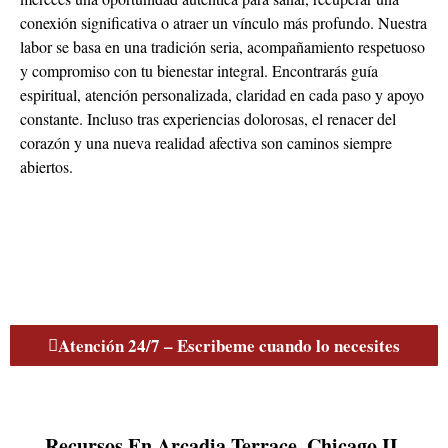
muñecos de miel, resguardos personales y baños de
conexión significativa o atraer un vínculo más profundo. Nuestra
florecimiento. Cada artículo es preparado con hierbas y
labor se basa en una tradición seria, acompañamiento respetuoso
oraciones específicas para potenciar tu camino amoroso.
y compromiso con tu bienestar integral. Encontrarás guía
espiritual, atención personalizada, claridad en cada paso y apoyo
¿Qué signos indican que necesito una
constante. Incluso tras experiencias dolorosas, el renacer del
corazón y una nueva realidad afectiva son caminos siempre
limpieza espiritual en temas del amor?
abiertos.
Cuando experimentas una racha persistente de relaciones
fallidas, atraes recurrentemente a personas tóxicas, sientes un
bloqueo emocional que te impide conectar o hay una sensación
de vacío y tristeza inexplicable en tu corazón, son señales
claras de que podrías estar cargando con energías negativas o
bloqueos. Una limpieza espiritual profunda es esencial para
disipar esas sombras, restaurar tu magnetismo natural y abrir
Atención 24/7 – Escribeme cuando lo necesites
los caminos a un amor sano y recíproco.
¿Cuál es la diferencia fundamental entre un
Amarre de Amor y un Endulzamiento?
Recursos En Arcadia Terrace, Chicago IL