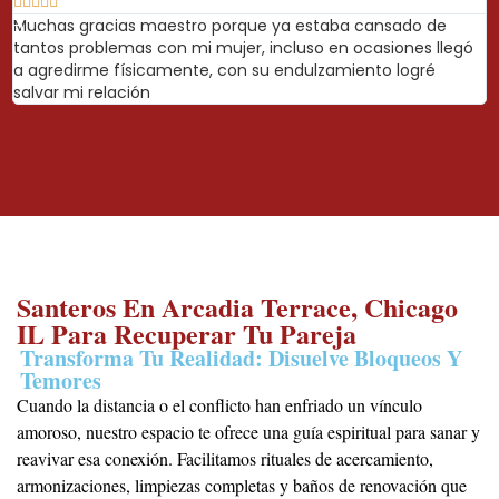






Muchas gracias maestro porque ya estaba cansado de
Y
tantos problemas con mi mujer, incluso en ocasiones llegó
s
a agredirme físicamente, con su endulzamiento logré
a
salvar mi relación
s
Santeros En Arcadia Terrace, Chicago
IL Para Recuperar Tu Pareja
Transforma Tu Realidad: Disuelve Bloqueos Y
Temores
Cuando la distancia o el conflicto han enfriado un vínculo
amoroso, nuestro espacio te ofrece una guía espiritual para sanar y
reavivar esa conexión. Facilitamos rituales de acercamiento,
armonizaciones, limpiezas completas y baños de renovación que