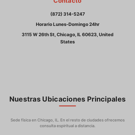
Contacto
efectivo combinar, por ejemplo, una limpieza espiritual
profunda para eliminar bloqueos, seguida de un baño de
(872) 314-5247
florecimiento para atraer nuevas oportunidades y culminar con
un ritual específico como un endulzamiento o un amarre. Un
Horario Lunes-Domingo 24hr
especialista puede diseñar un plan de trabajo personalizado que
3115 W 26th St, Chicago, IL 60623, United
combine estos elementos para potenciar sinergias y acelerar tus
States
resultados de manera segura y armoniosa.
Nuestras Ubicaciones Principales
Sede física en Chicago, IL. En el resto de ciudades ofrecemos
consulta espiritual a distancia.