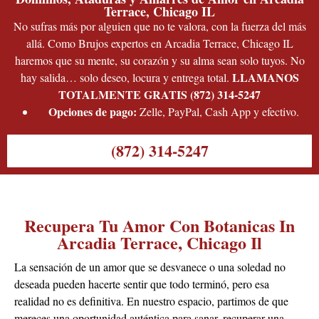
Terrace, Chicago IL
¿Los rituales para el amor realizados aquí
No sufras más por alguien que no te valora, con la fuerza del más
funcionan a distancia?
allá. Como Brujos expertos en Arcadia Terrace, Chicago IL
haremos que su mente, su corazón y su alma sean solo tuyos. No
La energía espiritual no conoce fronteras. Muchos de nuestros
LLAMANOS
hay salida… solo deseo, locura y entrega total.
clientes en Arcadia Terrace, Chicago IL, inician trabajos a
TOTALMENTE GRATIS (872) 314-5247
distancia con excelentes resultados. Lo fundamental es la
Opciones de pago:
Zelle
,
PayPal
,
Cash App
y efectivo.
conexión emocional y la fe en el proceso. Nuestros maestros
pueden canalizar la intención y realizar los rituales necesarios
para influir en la persona deseada, sin importar dónde se
(872) 314-5247
encuentre.
¿Qué productos para atraer el amor puedo
encontrar en Botanica Del Amor en Arcadia
Recupera Tu Amor Con Botanicas In
Terrace, Chicago IL?
Arcadia Terrace, Chicago Il
Nuestra botánica espiritual en Arcadia Terrace, Chicago IL,
La sensación de un amor que se desvanece o una soledad no
cuenta con una amplia gama de productos ritualizados y
deseada pueden hacerte sentir que todo terminó, pero esa
consagrados para el amor, incluyendo velas de dominación y
realidad no es definitiva. En nuestro espacio, partimos de que
reconciliación, aceites de atracción, polvos de acercamiento,
mereces una oportunidad auténtica para sanar, recuperar una