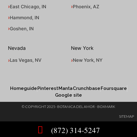
East Chicago, IN
Phoenix, AZ
Hammond, IN
Goshen, IN
Nevada
New York
Las Vegas, NV
New York, NY
Homeguide
Pinterest
Manta
Crunchbase
Foursquare
Google site
© COPYRIGHT 2025- BOTANICA DEL AMOR - BOXMARK
SITEMAP
(872) 314-5247