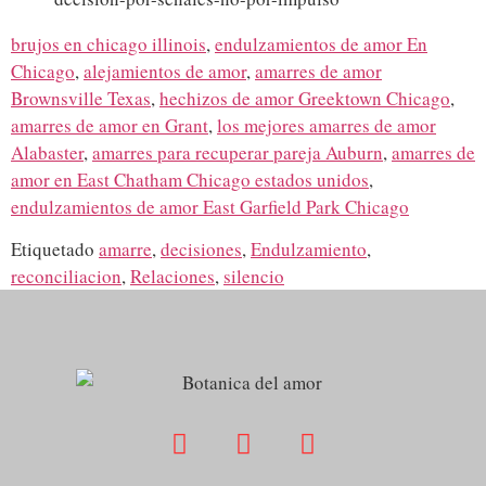
brujos en chicago illinois
,
endulzamientos de amor En
Chicago
,
alejamientos de amor
,
amarres de amor
Brownsville Texas
,
hechizos de amor Greektown Chicago
,
amarres de amor en Grant
,
los mejores amarres de amor
Alabaster
,
amarres para recuperar pareja Auburn
,
amarres de
amor en East Chatham Chicago estados unidos
,
endulzamientos de amor East Garfield Park Chicago
Etiquetado
amarre
,
decisiones
,
Endulzamiento
,
reconciliacion
,
Relaciones
,
silencio